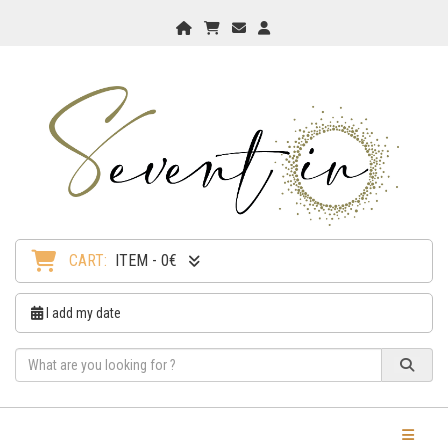
Home
My Cart
Checkout
Checkout
CART:
ITEM - 0€
I add my date
Toggle Na