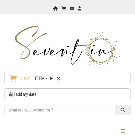
Home
My Cart
Checkout
Checkout
CART:
ITEM - 0€
I add my date
Toggle Na