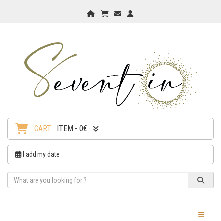
Home
My Cart
Checkout
Checkout
CART:
ITEM - 0€
I add my date
Toggle Na