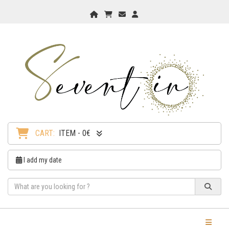
Home
My Cart
Checkout
Checkout
CART:
ITEM - 0€
I add my date
Toggle Na